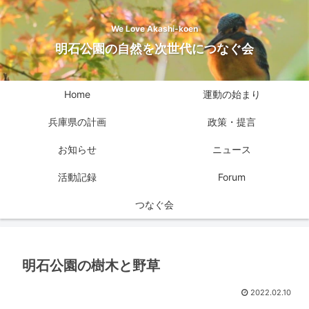
We Love Akashi-koen
明石公園の自然を次世代につなぐ会
Home
運動の始まり
兵庫県の計画
政策・提言
お知らせ
ニュース
活動記録
Forum
つなぐ会
明石公園の樹木と野草
2022.02.10