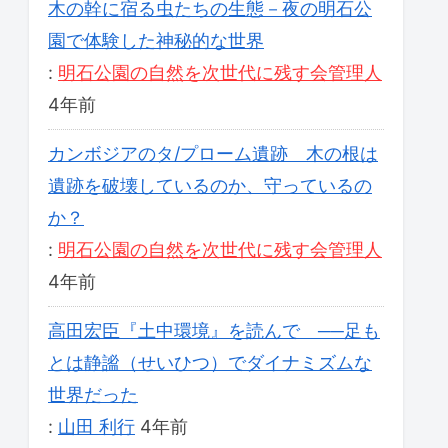
木の幹に宿る虫たちの生態－夜の明石公
園で体験した神秘的な世界
:
明石公園の自然を次世代に残す会管理人
4年前
カンボジアのタ/プローム遺跡 木の根は
遺跡を破壊しているのか、守っているの
か？
:
明石公園の自然を次世代に残す会管理人
4年前
高田宏臣『土中環境』を読んで ──足も
とは静謐（せいひつ）でダイナミズムな
世界だった
:
山田 利行
4年前