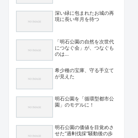
深い緑に包まれたお城の再
現に長い年月を待つ
「明石公園の自然を次世代
につなぐ会」が、つなぐも
のは…
希少種の宝庫、守る手立て
が見えた
明石公園を「循環型都市公
園」のモデルに！
明石公園の価値を目覚めさ
せた“過剰伐採”騒動後の歩