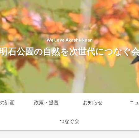
We Love Akashi-koen
明石公園の自然を次世代につなぐ
の計画
政策・提言
お知らせ
ニ
つなぐ会