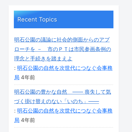
Recent Topics
明石公園の議論に社会的側面からのアプ
ローチを － 市のＰＴは市民参画条例の
理念と手続きを踏まえよ
:
明石公園の自然を次世代につなぐ会事務
局
4年前
明石公園の豊かな自然 ―― 喪失して気
づく掛け替えのない「いのち」――
:
明石公園の自然を次世代につなぐ会事務
局
4年前