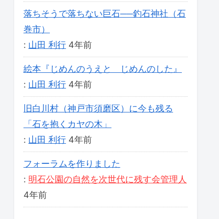
落ちそうで落ちない巨石──釣石神社（石
巻市）
:
山田 利行
4年前
絵本『じめんのうえと じめんのした』
:
山田 利行
4年前
旧白川村（神戸市須磨区）に今も残る
「石を抱くカヤの木」
:
山田 利行
4年前
フォーラムを作りました
:
明石公園の自然を次世代に残す会管理人
4年前