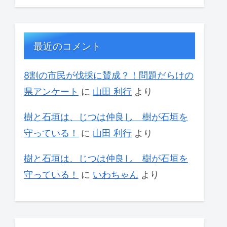
最近のコメント
8割の市民が伐採に賛成？！問題だらけの
県アンケート
に
山田 利行
より
樹と石垣は、じつは仲良し 樹が石垣を
守っている！
に
山田 利行
より
樹と石垣は、じつは仲良し 樹が石垣を
守っている！
に
いわちゃん
より