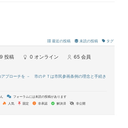
最近の投稿
未読の投稿
タグ
9
投稿
0
オンライン
65
会員
のアプローチを － 市のＰＴは市民参画条例の理念と手続き
ん
フォーラムには未読の投稿があります
人気
固定
非承認
解決済
非公開