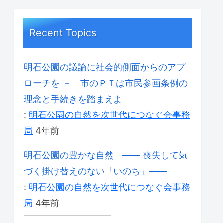
Recent Topics
明石公園の議論に社会的側面からのアプ
ローチを － 市のＰＴは市民参画条例の
理念と手続きを踏まえよ
:
明石公園の自然を次世代につなぐ会事務
局
4年前
明石公園の豊かな自然 ―― 喪失して気
づく掛け替えのない「いのち」――
:
明石公園の自然を次世代につなぐ会事務
局
4年前