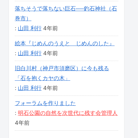
落ちそうで落ちない巨石──釣石神社（石
巻市）
:
山田 利行
4年前
絵本『じめんのうえと じめんのした』
:
山田 利行
4年前
旧白川村（神戸市須磨区）に今も残る
「石を抱くカヤの木」
:
山田 利行
4年前
フォーラムを作りました
:
明石公園の自然を次世代に残す会管理人
4年前