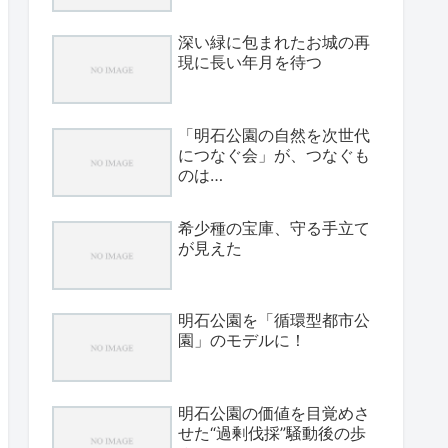
深い緑に包まれたお城の再
現に長い年月を待つ
「明石公園の自然を次世代
につなぐ会」が、つなぐも
のは…
希少種の宝庫、守る手立て
が見えた
明石公園を「循環型都市公
園」のモデルに！
明石公園の価値を目覚めさ
せた“過剰伐採”騒動後の歩