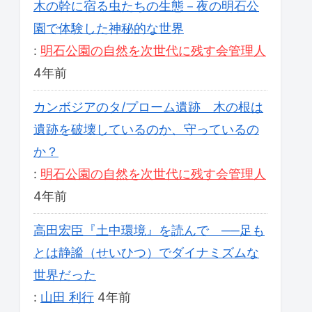
木の幹に宿る虫たちの生態－夜の明石公
園で体験した神秘的な世界
:
明石公園の自然を次世代に残す会管理人
4年前
カンボジアのタ/プローム遺跡 木の根は
遺跡を破壊しているのか、守っているの
か？
:
明石公園の自然を次世代に残す会管理人
4年前
高田宏臣『土中環境』を読んで ──足も
とは静謐（せいひつ）でダイナミズムな
世界だった
:
山田 利行
4年前