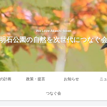
We Love Akashi-koen
明石公園の自然を次世代につなぐ
の計画
政策・提言
お知らせ
ニ
つなぐ会