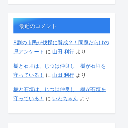
最近のコメント
8割の市民が伐採に賛成？！問題だらけの
県アンケート
に
山田 利行
より
樹と石垣は、じつは仲良し 樹が石垣を
守っている！
に
山田 利行
より
樹と石垣は、じつは仲良し 樹が石垣を
守っている！
に
いわちゃん
より