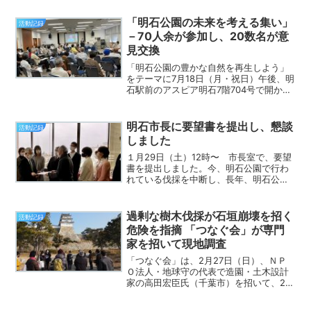
「明石公園の未来を考える集い」
活動記録
－70人余が参加し、20数名が意
見交換
「明石公園の豊かな自然を再生しよう」
をテーマに7月18日（月・祝日）午後、明
石駅前のアスピア明石7階704号で開かれ
た「明石公園の未来を考える集い」は、
市民ら70人余が参加しました。4月3日の
シンポジウムに次ぐ市民集会で、泉市長
明石市長に要望書を提出し、懇談
活動記録
や県の公園緑...
しました
１月29日（土）12時〜 市長室で、要望
書を提出しました。今、明石公園で行わ
れている伐採を中断し、長年、明石公園
の生態系を調査、研究、活動してきた県
民・市民の意見を聞き、伐採計画を見直
すよう、兵庫県に働きかけていただける
過剰な樹木伐採が石垣崩壊を招く
活動記録
よう、小林代表から市...
危険を指摘 「つなぐ会」が専門
家を招いて現地調査
「つなぐ会」は、2月27日（日）、ＮＰ
Ｏ法人・地球守の代表で造園・土木設計
家の高田宏臣氏（千葉市）を招いて、20
人で現地調査をしました。石垣周辺の樹
木の伐採で、すでに石垣の劣化が始まっ