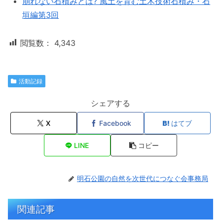
崩れない石積みとは? 風土を育む土木技術石積み・石
垣編第3回
閲覧数：
4,343
活動記録
シェアする
X
Facebook
はてブ
LINE
コピー
明石公園の自然を次世代につなぐ会事務局
関連記事