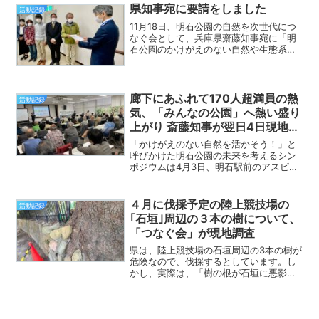
ていることが分かりました。
県知事宛に要請をしました
活動記録
11月18日、明石公園の自然を次世代につ
なぐ会として、兵庫県齋藤知事宛に「明
石公園のかけがえのない自然や生態系を
次世代につないでください」というタイ
トルで、伐採計画の見直しや今ある自然
を生かしたパークマネージメントを県民
と共に考え、実行して...
廊下にあふれて170人超満員の熱
活動記録
気、「みんなの公園」へ熱い盛り
上がり 斎藤知事が翌日4日現地視
察後、伐採計画の中断を表明
「かけがえのない自然を活かそう！」と
呼びかけた明石公園の未来を考えるシン
ポジウムは4月3日、明石駅前のアスピア
明石7階の「ウイズあかし」の会場で開か
れました。収容定員120人の会場は開会時
にはすでに満員状態で、廊下から耳を澄
４月に伐採予定の陸上競技場の
活動記録
ませて聴講する参...
｢石垣｣周辺の３本の樹について、
「つなぐ会」が現地調査
県は、陸上競技場の石垣周辺の3本の樹が
危険なので、伐採するとしています。し
かし、実際は、「樹の根が石垣に悪影
響」どころか、｢樹の根が石垣を強化して
いる｣という私たちの見解の証明になって
います。